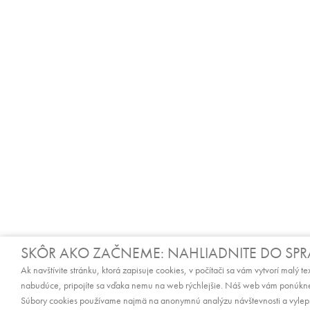
SKÔR AKO ZAČNEME: NAHLIADNITE DO SP
Ak navštívite stránku, ktorá zapisuje cookies, v počítači sa vám vytvorí malý t
nabudúce, pripojíte sa vďaka nemu na web rýchlejšie. Náš web vám ponúkne
Súbory cookies používame najmä na anonymnú analýzu návštevnosti a vylepšo