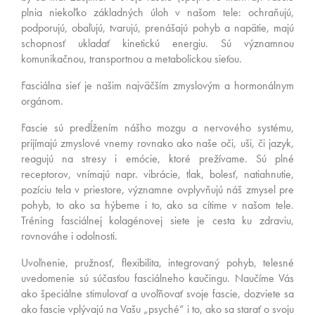
plnia niekoľko základných úloh v našom tele: ochraňujú,
podporujú, obaľujú, tvarujú, prenášajú pohyb a napätie, majú
schopnosť ukladať kinetickú energiu. Sú významnou
komunikačnou, transportnou a metabolickou sieťou.
Fasciálna sieť je našim najväčším zmyslovým a hormonálnym
orgánom.
Fascie sú predĺžením nášho mozgu a nervového systému,
prijímajú zmyslové vnemy rovnako ako naše oči, uši, či jazyk,
reagujú na stresy i emócie, ktoré prežívame. Sú plné
receptorov, vnímajú napr. vibrácie, tlak, bolesť, natiahnutie,
pozíciu tela v priestore, významne ovplyvňujú náš zmysel pre
pohyb, to ako sa hýbeme i to, ako sa cítime v našom tele.
Tréning fasciálnej kolagénovej siete je cesta ku zdraviu,
rovnováhe i odolnosti.
Uvoľnenie, pružnosť, flexibilita, integrovaný pohyb, telesné
uvedomenie sú súčasťou fasciálneho kaučingu. Naučíme Vás
ako špeciálne stimulovať a uvoľňovať svoje fascie, dozviete sa
ako fascie vplývajú na Vašu „psyché“ i to, ako sa starať o svoju