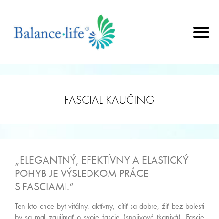
FASCIAL KAUČING
„ELEGANTNÝ, EFEKTÍVNY A ELASTICKÝ
POHYB JE VÝSLEDKOM PRÁCE
S FASCIAMI.“
Ten kto chce byť vitálny, aktívny, cítiť sa dobre, žiť bez bolesti
by sa mal zaujímať o svoje fascie (spojivové tkanivá). Fascie