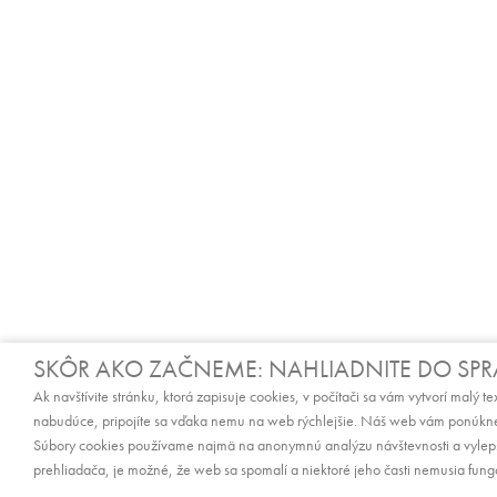
SKÔR AKO ZAČNEME: NAHLIADNITE DO SP
Ak navštívite stránku, ktorá zapisuje cookies, v počítači sa vám vytvorí malý t
nabudúce, pripojíte sa vďaka nemu na web rýchlejšie. Náš web vám ponúkne
Súbory cookies používame najmä na anonymnú analýzu návštevnosti a vylepšo
prehliadača, je možné, že web sa spomalí a niektoré jeho časti nemusia fung