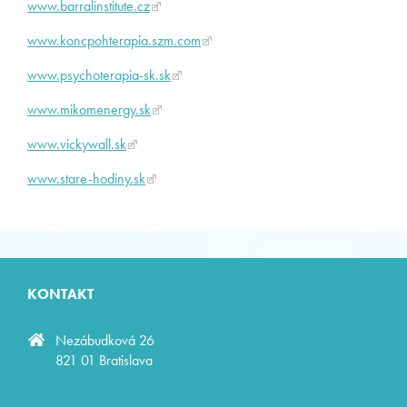
www.barralinstitute.cz
www.koncpohterapia.szm.com
www.psychoterapia-sk.sk
www.mikomenergy.sk
www.vickywall.sk
www.stare-hodiny.sk
KONTAKT
Nezábudková 26
821 01 Bratislava