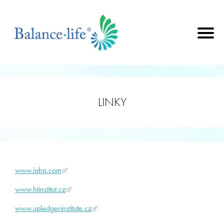
LINKY
www.iahp.com
www.htinstitut.cz
www.upledgerinstitute.cz