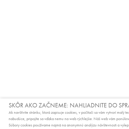
SKÔR AKO ZAČNEME: NAHLIADNITE DO SP
Ak navštívite stránku, ktorá zapisuje cookies, v počítači sa vám vytvorí malý t
nabudúce, pripojíte sa vďaka nemu na web rýchlejšie. Náš web vám ponúkne
Súbory cookies používame najmä na anonymnú analýzu návštevnosti a vylepšo