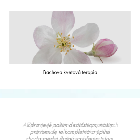
Bachova kvetová terapia
Zdravie je našim dedičstvom, našim
právom. Je to kompletná a úplná
zhoda medzi dušou, mysľou a telom,