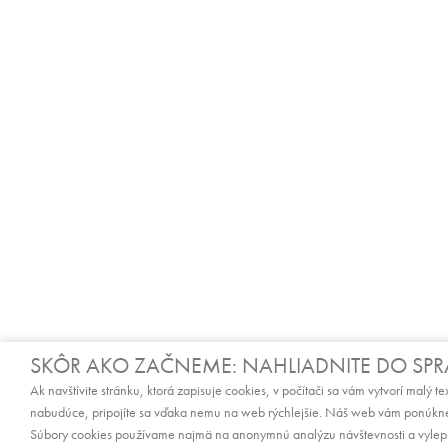
SKÔR AKO ZAČNEME: NAHLIADNITE DO SP
Ak navštívite stránku, ktorá zapisuje cookies, v počítači sa vám vytvorí malý t
nabudúce, pripojíte sa vďaka nemu na web rýchlejšie. Náš web vám ponúkne
Súbory cookies používame najmä na anonymnú analýzu návštevnosti a vylepšo