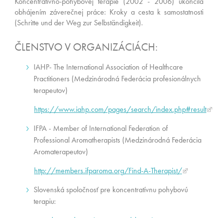
Koncentratívno-pohybovej terapie (2002 - 2006) ukončila
obhájením záverečnej práce: Kroky a cesta k samostatnosti
(Schritte und der Weg zur Selbständigkeit).
ČLENSTVO V ORGANIZÁCIÁCH:
IAHP- The International Association of Healthcare
Practitioners (Medzinárodná Federácia profesionálnych
terapeutov)
https://www.iahp.com/pages/search/index.php#result
IFPA - Member of International Federation of
Professional Aromatherapists (Medzinárodná Federácia
Aromaterapeutov)
http://members.ifparoma.org/Find-A-Therapist/
Slovenská spoločnosť pre koncentratívnu pohybovú
terapiu: